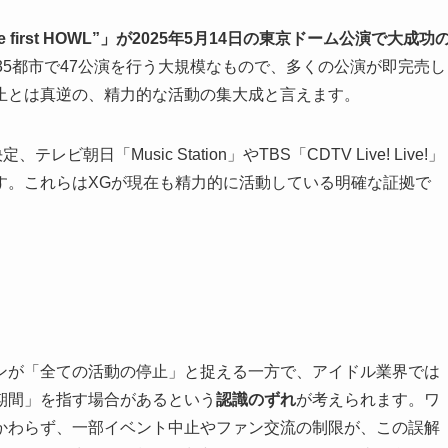
“The first HOWL”」が2025年5月14日の東京ドーム公演で大成功
35都市で47公演を行う大規模なもので、多くの公演が即完売し
止とは真逆の、精力的な活動の集大成と言えます。
日「Music Station」やTBS「CDTV Live! Live!」
す。これらはXGが現在も精力的に活動している明確な証拠で
ンが「全ての活動の停止」と捉える一方で、アイドル業界では
期間」を指す場合があるという
認識のずれ
が考えられます。ワ
かわらず、一部イベント中止やファン交流の制限が、この誤解