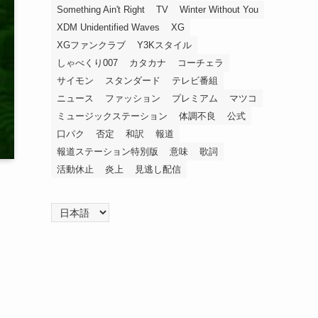
Something Ain't Right
TV
Winter Without You
XDM Unidentified Waves
XG
XGファンクラブ
Y3Kスタイル
しゃべくり007
カタカナ
コーチェラ
サイモン
スタンダード
テレビ番組
ニュース
ファッション
プレミアム
マツコ
ミュージックステーション
体調不良
公式
口パク
否定
和訳
報道
報道ステーション特別版
意味
歌詞
活動休止
炎上
見逃し配信
言
語
を
選
択