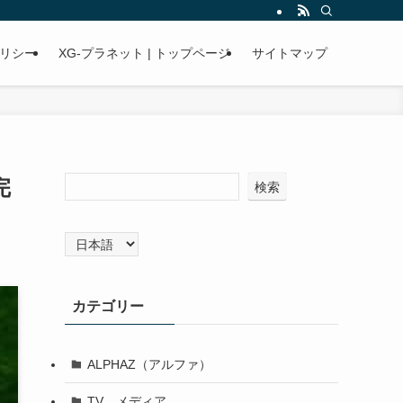
リシー
XG-プラネット | トップページ
サイトマップ
完
検索
言
語
を
選
カテゴリー
択
ALPHAZ（アルファ）
TV、メディア