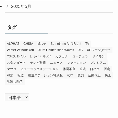
2025年5月
タグ
ALPHAZ
CHISA
Mステ
Something Ain't Right
TV
Winter Without You
XDM Unidentified Waves
XG
XGファンクラブ
Y3Kスタイル
しゃべくり007
カタカナ
コーチェラ
サイモン
スタンダード
テレビ番組
ニュース
ファッション
プレミアム
マツコ
ミュージックステーション
体調不良
公式
口パク
否定
和訳
報道
報道ステーション特別版
意味
歌詞
活動休止
炎上
見逃し配信
言
語
を
選