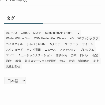
タグ
ALPHAZ
CHISA
Mステ
Something Ain't Right
TV
Winter Without You
XDM Unidentified Waves
XG
XGファンクラブ
Y3Kスタイル
しゃべくり007
カタカナ
コーチェラ
サイモン
スタンダード
テレビ番組
ニュース
ファッション
プレミアム
マツコ
ミュージックステーション
体調不良
公式
口パク
否定
和訳
報道
報道ステーション特別版
意味
歌詞
活動休止
炎上
見逃し配信
言
語
を
選
択