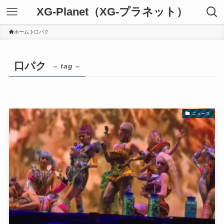
XG-Planet（XG-プラネット）
ホーム
口パク
口パク
– tag –
ニュース